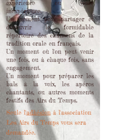
expérience ou votre
inexpérience.
Un moment pour partager et
découvrir le formidable
répertoire des chansons de la
tradition orale en français.
Un moment où l'on peut venir
une fois, ou à chaque fois, sans
engagement.
Un moment pour préparer les
bals à la voix, les apéros
chantants, ou autres moments
festifs des Airs du Temps.
Seule l'
adhésion
à l'association
Les Airs du Temps vous sera
demandée.