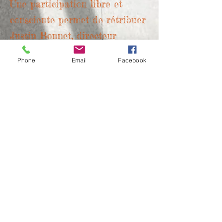
Une participation libre et
consciente permet de rétribuer
Justin Bonnet, directeur
artistique des Airs du Temps,
Phone
Email
Facebook
s'il est présent. Pensez à
prévoir de la monnaie !
2ème SAMEDI
DE CHAQUE MOIS
11h à 12h30
Conservatoire
de Joigny
Contact :
contact@lesairsdutemps.fr