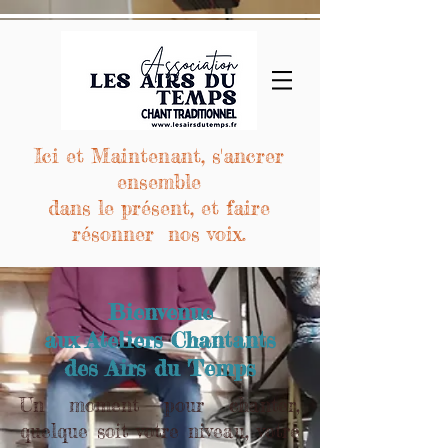
Ici et Maintenant, s'ancrer
ensemble
dans le présent, et faire
résonner nos voix.
Bienvenue
aux Ateliers Chantants
des Airs du Temps
Un moment pour chanter,
quelque soit votre niveau, votre